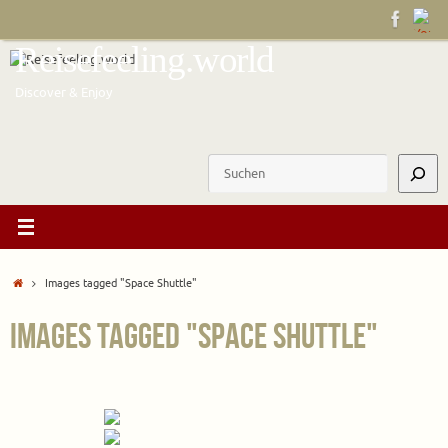
Zum
Inhalt
Reisefeeling.world
springen
Discover & Enjoy
Suchen
Start
Images tagged "Space Shuttle"
Images tagged "Space Shuttle"