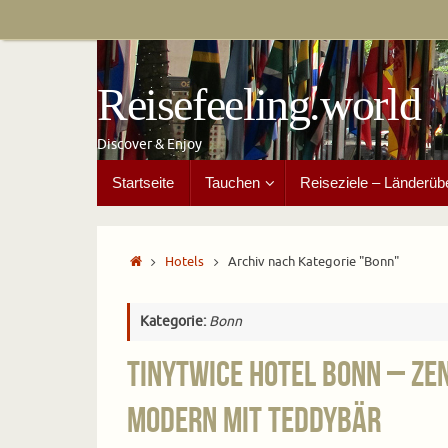
Zum
Inhalt
springen
Reisefeeling.world
Discover & Enjoy
Zum
Startseite
Tauchen
Reiseziele – Länderüb
Inhalt
springen
Start
Hotels
Archiv nach Kategorie "Bonn"
Kategorie:
Bonn
tinyTwice Hotel Bonn – Ze
modern mit Teddybär