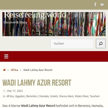
Zum
Inhalt
Reisefeeling.world
springen
Discover & Enjoy
Suchen
Start
Afrika
Wadi Lahmy Azur Resort
Wadi Lahmy Azur Resort
Mai 17, 2023
Afrika
,
Ägypten
,
Berenike / Hamata
,
Hotels
,
Marsa Alam
,
Rotes Meer
,
Tauchen
Das 4-Sterne
Wadi Lahmy Azur Resort
befindet sich in Berenice, Hamata,