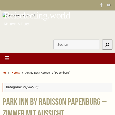
Zum
Inhalt
Reisefeeling.world
springen
Discover & Enjoy
Suchen
Start
Hotels
Archiv nach Kategorie "Papenburg"
Kategorie:
Papenburg
Park Inn by Radisson Papenburg –
Zimmer mit Aussicht