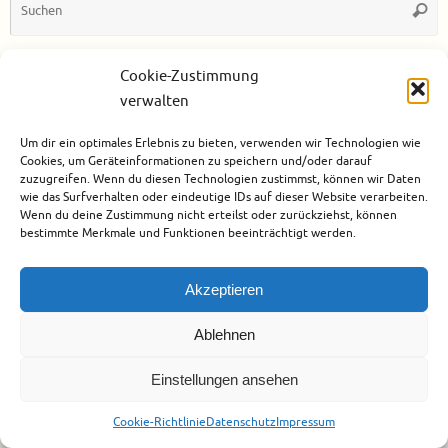
Such
n
Cookie-Zustimmung
verwalten
Um dir ein optimales Erlebnis zu bieten, verwenden wir Technologien wie
Cookies, um Geräteinformationen zu speichern und/oder darauf
zuzugreifen. Wenn du diesen Technologien zustimmst, können wir Daten
Urheberrecht
Datenschutz
Impressum
Cookie-Richtlinie (EU)
wie das Surfverhalten oder eindeutige IDs auf dieser Website verarbeiten.
Präsentiert von
Tempera
&
WordPress.
Wenn du deine Zustimmung nicht erteilst oder zurückziehst, können
bestimmte Merkmale und Funktionen beeinträchtigt werden.
Akzeptieren
Ablehnen
Einstellungen ansehen
Cookie-Richtlinie
Datenschutz
Impressum