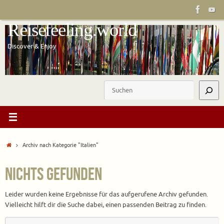
Zum
Inhalt
Reisefeeling.world
springen
Discover & Enjoy
Suchen
Start
Archiv nach Kategorie "Italien"
Nichts gefunden
Leider wurden keine Ergebnisse für das aufgerufene Archiv gefunden.
Vielleicht hilft dir die Suche dabei, einen passenden Beitrag zu finden.
S