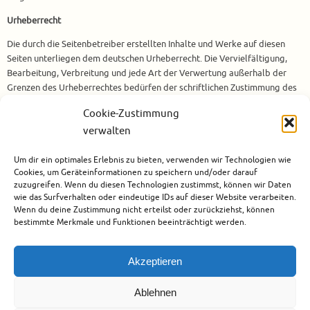
Urheberrecht
Die durch die Seitenbetreiber erstellten Inhalte und Werke auf diesen
Seiten unterliegen dem deutschen Urheberrecht. Die Vervielfältigung,
Bearbeitung, Verbreitung und jede Art der Verwertung außerhalb der
Grenzen des Urheberrechtes bedürfen der schriftlichen Zustimmung des
jeweiligen Autors bzw. Erstellers. Downloads und Kopien dieser Seite
Cookie-Zustimmung
sind nur für den privaten, nicht kommerziellen Gebrauch gestattet.
verwalten
Soweit die Inhalte auf dieser Seite nicht vom Betreiber erstellt wurden,
werden die Urheberrechte Dritter beachtet. Insbesondere werden Inhalte
Um dir ein optimales Erlebnis zu bieten, verwenden wir Technologien wie
Dritter als solche gekennzeichnet. Sollten Sie trotzdem auf eine
Cookies, um Geräteinformationen zu speichern und/oder darauf
Urheberrechtsverletzung aufmerksam werden, bitten wir um einen
zuzugreifen. Wenn du diesen Technologien zustimmst, können wir Daten
entsprechenden Hinweis. Bei Bekanntwerden von Rechtsverletzungen
wie das Surfverhalten oder eindeutige IDs auf dieser Website verarbeiten.
werden wir derartige Inhalte umgehend entfernen.
Wenn du deine Zustimmung nicht erteilst oder zurückziehst, können
bestimmte Merkmale und Funktionen beeinträchtigt werden.
Akzeptieren
Ablehnen