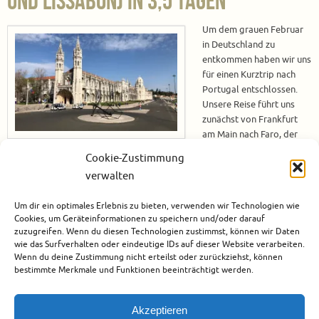
und Lissabon) in 3,5 Tagen
Um dem grauen Februar
in Deutschland zu
entkommen haben wir uns
für einen Kurztrip nach
Portugal entschlossen.
Unsere Reise führt uns
zunächst von Frankfurt
am Main nach Faro, der
Hauptstadt der Subregion
Cookie-Zustimmung
Algarve. In nur 3 Stunden und 15 Minuten erreichen wir die beschauliche
verwalten
Stadt am Atlantik mit dem Flugzeug. Faro – Altstadt und Inselhopping
Die kleine Stadt Faro hat einige Highlights zu bieten. In der Altstadt
Um dir ein optimales Erlebnis zu bieten, verwenden wir Technologien wie
befindet sich z.…
Cookies, um Geräteinformationen zu speichern und/oder darauf
zuzugreifen. Wenn du diesen Technologien zustimmst, können wir Daten
Weiterlesen
wie das Surfverhalten oder eindeutige IDs auf dieser Website verarbeiten.
Wenn du deine Zustimmung nicht erteilst oder zurückziehst, können
bestimmte Merkmale und Funktionen beeinträchtigt werden.
März 20, 2022
Europa
,
Faro
,
Lissabon
,
Portugal
,
Städtereise
,
Tavira
0
Akzeptieren