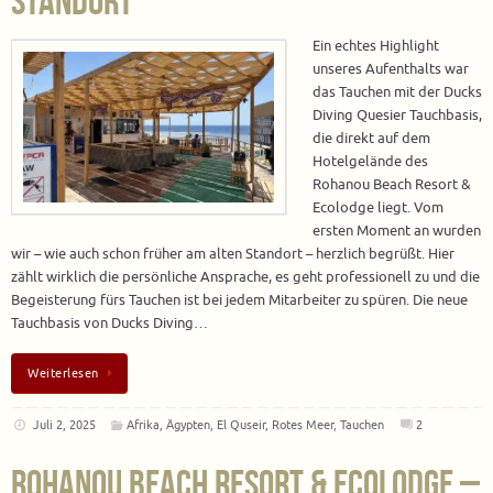
Standort
Ein echtes Highlight
unseres Aufenthalts war
das Tauchen mit der Ducks
Diving Quesier Tauchbasis,
die direkt auf dem
Hotelgelände des
Rohanou Beach Resort &
Ecolodge liegt. Vom
ersten Moment an wurden
wir – wie auch schon früher am alten Standort – herzlich begrüßt. Hier
zählt wirklich die persönliche Ansprache, es geht professionell zu und die
Begeisterung fürs Tauchen ist bei jedem Mitarbeiter zu spüren. Die neue
Tauchbasis von Ducks Diving…
Weiterlesen
Juli 2, 2025
Afrika
,
Ägypten
,
El Quseir
,
Rotes Meer
,
Tauchen
2
Rohanou Beach Resort & Ecolodge –