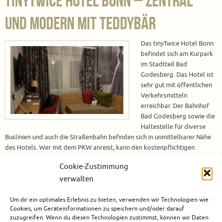
tinyTwice Hotel Bonn – Zentral
und modern mit Teddybär
Das tinyTwice Hotel Bonn
befindet sich am Kurpark
im Stadtteil Bad
Godesberg. Das Hotel ist
sehr gut mit öffentlichen
Verkehrsmitteln
erreichbar. Der Bahnhof
Bad Godesberg sowie die
Haltestelle für diverse
Buslinien und auch die Straßenbahn befinden sich in unmittelbarer Nähe
des Hotels. Wer mit dem PKW anreist, kann den kostenpflichtigen
Parkplatz des Hotels nutzen. Während dieser Dienstreise bin ich nur für
Cookie-Zustimmung
eine Nacht im tinyTwice Hotel Bonn, aber ich kann…
verwalten
Weiterlesen
Um dir ein optimales Erlebnis zu bieten, verwenden wir Technologien wie
Cookies, um Geräteinformationen zu speichern und/oder darauf
Dezember 6, 2023
Bonn
,
Deutschland
,
Europa
,
Hotels
0
zuzugreifen. Wenn du diesen Technologien zustimmst, können wir Daten