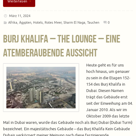
Weiterlesen
März 11, 2024
Afrika
,
Ägypten
,
Hotels
,
Rotes Meer
,
Sharm El Naga
,
Tauchen
0
Burj Khalifa – The Lounge – Eine
atemberaubende Aussicht
Heute geht es für uns
hoch hinaus, um genauer
zu sein in die Etagen 152-
154 des Burj Khalifa in
Dubai. Diesen Namen
trägt das Gebäude erst
seit der Einweihung am 04.
Januar 2010. Als wir im
Oktober 2009 das letzte
Mal in Dubai waren, wurde das Gebäude noch als Burj Dubai (Dubai Turm)
bezeichnet. Ein majestätisches Gebäude – das Burj Khalifa Kein Gebäude
Dubais verkörpert meiner Meinung nach diese faszinierende…