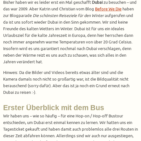
Bisher haben wir es leider erst ein Mal geschafft
Dubai
zu besuchen – und
das war 2009. Aber Katrin und Christian vom Blog
Before We Die
haben
zur Blogparade
Die schönsten Reiseziele für den Winter
aufgerufen und
da ist uns sofort wieder Dubai in den Sinn gekommen. Wir sind keine
Freunde des kalten Wetters im Winter. Dubai ist für uns ein ideales
Urlaubsziel für die kalte Jahreszeit in Europa, denn hier herrschen dann
noch immer angenehm warme Temperaturen von über 20 Grad Celsius.
Insofern wird es uns garantiert nochmal nach Dubai verschlagen, denn
neben der Wärme reizt es uns auch zu schauen, was sich alles in den
Jahren verändert hat.
Hinweis: Da die Bilder und Videos bereits etwas älter sind und die
Kamera damals noch nicht so großartig war, ist die Bildqualität nicht
berauschend (sorry dafür). Aber das ist ja noch ein Grund erneut nach
Dubai zu reisen :-).
Erster Überblick mit dem Bus
Wir haben uns – wie so häufig – für eine Hop-on / Hop-off Bustour
entschieden, um Dubai erst einmal kennen zu lernen. Wir hatten uns ein
Tagesticket gekauft und haben damit auch problemlos alle drei Routen in
dieser Zeit abfahren können. Allerdings sind wir auch nur ausgestiegen,