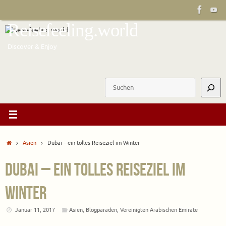
Zum
Inhalt
Reisefeeling.world
springen
Discover & Enjoy
Suchen
Start
Asien
Dubai – ein tolles Reiseziel im Winter
Dubai – ein tolles Reiseziel im
Winter
Januar 11, 2017
Asien
,
Blogparaden
,
Vereinigten Arabischen Emirate