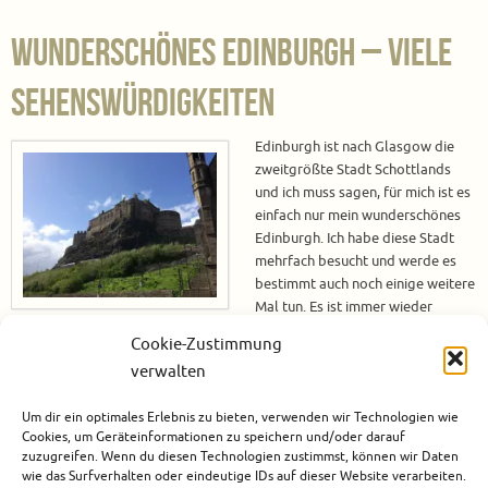
Wunderschönes Edinburgh – Viele
Sehenswürdigkeiten
Edinburgh ist nach Glasgow die
zweitgrößte Stadt Schottlands
und ich muss sagen, für mich ist es
einfach nur mein wunderschönes
Edinburgh. Ich habe diese Stadt
mehrfach besucht und werde es
bestimmt auch noch einige weitere
Mal tun. Es ist immer wieder
faszinierend, was sich hinter der
Cookie-Zustimmung
nächsten Ecke verbirgt. Wunderschönes Edinburgh – Viele
verwalten
Sehenswürdigkeiten Edinburgh hat vieles zu bieten. Da wäre zum einen
das weltbekannte Edinburgh Castle, welches hoch über…
Um dir ein optimales Erlebnis zu bieten, verwenden wir Technologien wie
Cookies, um Geräteinformationen zu speichern und/oder darauf
Weiterlesen
zuzugreifen. Wenn du diesen Technologien zustimmst, können wir Daten
wie das Surfverhalten oder eindeutige IDs auf dieser Website verarbeiten.