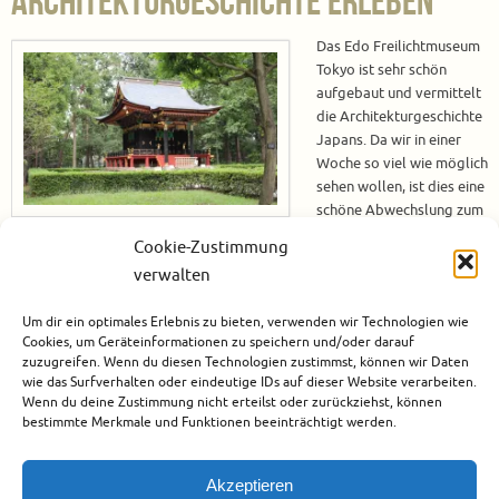
Architekturgeschichte erleben
Das Edo Freilichtmuseum
Tokyo ist sehr schön
aufgebaut und vermittelt
die Architekturgeschichte
Japans. Da wir in einer
Woche so viel wie möglich
sehen wollen, ist dies eine
schöne Abwechslung zum
Trubel der Innenstadt. Die
Cookie-Zustimmung
Hop-on Hop-off Bustour hat uns das rege Treiben nahe gebracht. Jetzt
verwalten
heißt es die Architektur früherer Epochen zu genießen. Anreise zum
Museumsdorf Um zum Museum zu gelangen nehmen wir den Hilton
Um dir ein optimales Erlebnis zu bieten, verwenden wir Technologien wie
Hotelbus bis zur Maihama Bahnstation.…
Cookies, um Geräteinformationen zu speichern und/oder darauf
zuzugreifen. Wenn du diesen Technologien zustimmst, können wir Daten
Weiterlesen
wie das Surfverhalten oder eindeutige IDs auf dieser Website verarbeiten.
Wenn du deine Zustimmung nicht erteilst oder zurückziehst, können
bestimmte Merkmale und Funktionen beeinträchtigt werden.
September 25, 2020
Asien
,
Japan
,
Tokio
Akzeptieren