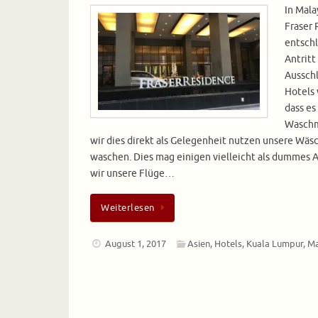
In Mala
Fraser
entschl
Antritt
Aussch
Hotels 
dass es
Waschm
wir dies direkt als Gelegenheit nutzen unsere Wäsc
waschen. Dies mag einigen vielleicht als dummes
wir unsere Flüge…
Weiterlesen
August 1, 2017
Asien
,
Hotels
,
Kuala Lumpur
,
Ma