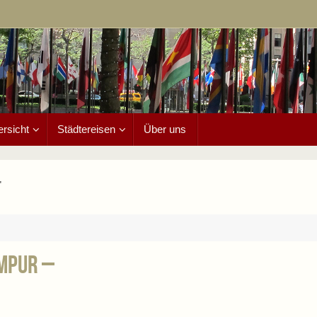
ersicht
Städtereisen
Über uns
"
mpur –