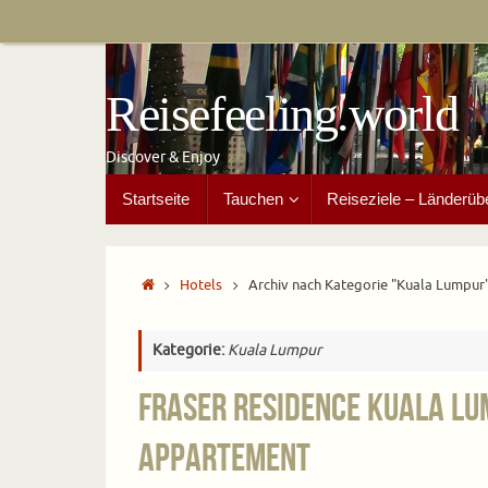
Zum
Inhalt
springen
Reisefeeling.world
Discover & Enjoy
Zum
Startseite
Tauchen
Reiseziele – Länderüb
Inhalt
springen
Start
Hotels
Archiv nach Kategorie "Kuala Lumpur
Kategorie:
Kuala Lumpur
Fraser Residence Kuala Lu
Appartement