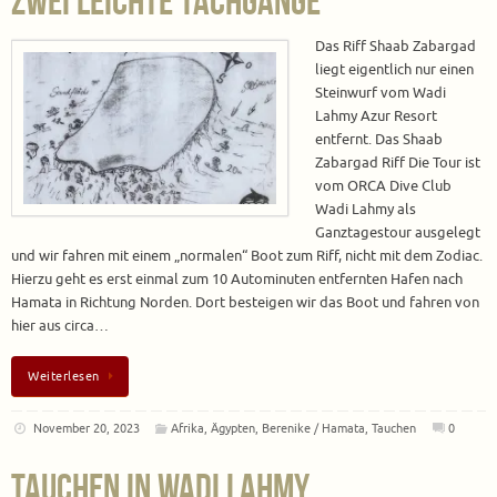
zwei leichte Tachgänge
Das Riff Shaab Zabargad
liegt eigentlich nur einen
Steinwurf vom Wadi
Lahmy Azur Resort
entfernt. Das Shaab
Zabargad Riff Die Tour ist
vom ORCA Dive Club
Wadi Lahmy als
Ganztagestour ausgelegt
und wir fahren mit einem „normalen“ Boot zum Riff, nicht mit dem Zodiac.
Hierzu geht es erst einmal zum 10 Autominuten entfernten Hafen nach
Hamata in Richtung Norden. Dort besteigen wir das Boot und fahren von
hier aus circa…
Weiterlesen
November 20, 2023
Afrika
,
Ägypten
,
Berenike / Hamata
,
Tauchen
0
Tauchen in Wadi Lahmy