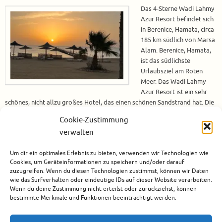
Das 4-Sterne Wadi Lahmy
Azur Resort befindet sich
in Berenice, Hamata, circa
185 km südlich von Marsa
Alam. Berenice, Hamata,
ist das südlichste
Urlaubsziel am Roten
Meer. Das Wadi Lahmy
Azur Resort ist ein sehr
schönes, nicht allzu großes Hotel, das einen schönen Sandstrand hat. Die
Unterwasserwelt hier ist nicht den großen Touristenhochburgen, z. B.
Cookie-Zustimmung
Hurghada, sehr gut erhalten und nicht überlaufen. Am Hausriff gibt es
verwalten
viele bunte Fische und…
Um dir ein optimales Erlebnis zu bieten, verwenden wir Technologien wie
Weiterlesen
Cookies, um Geräteinformationen zu speichern und/oder darauf
zuzugreifen. Wenn du diesen Technologien zustimmst, können wir Daten
wie das Surfverhalten oder eindeutige IDs auf dieser Website verarbeiten.
Mai 17, 2023
Wenn du deine Zustimmung nicht erteilst oder zurückziehst, können
Afrika
,
Ägypten
,
Berenike / Hamata
,
Hotels
,
Marsa Alam
,
Rotes Meer
,
Tauchen
bestimmte Merkmale und Funktionen beeinträchtigt werden.
4