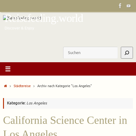
Zum
Inhalt
Reisefeeling.world
springen
Discover & Enjoy
Suchen
Start
Städtereise
Archiv nach Kategorie "Los Angeles"
Kategorie:
Los Angeles
California Science Center in
Los Angeles