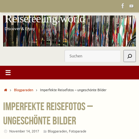
Zum
Inhalt
Reisefeeling.world
springen
Discover & Enjoy
Suchen
Start
Blogparaden
Imperfekte Reisefotos – ungeschönte Bilder
Imperfekte Reisefotos –
ungeschönte Bilder
November 14, 2017
Blogparaden
,
Fotoparade