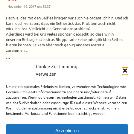
November 19, 2017 um 22:37
Hach ja, das mit den Selfies kriegen wir auch nie ordentlich hin. Und ich
kann euch verraten, dass ein Selfiestick das Problem auch nicht
wirklich löst. Vielleicht ein Generationsproblem?
Allerdings wird bei uns vieles spontan gelöscht, so dass wir in
unserem Beitrag zu Jessicas Blogparade keine missglückten Selfies
bieten können. Es kam aber noch genug anderes Material
zusammen…
LG
Gina
Cookie-Zustimmung
verwalten
Pingback:
Blogparade: Imperfekte Reiseblogger | The Road Most Traveled
Um dir ein optimales Erlebnis zu bieten, verwenden wir Technologien wie
Cookies, um Geräteinformationen zu speichern und/oder darauf
zuzugreifen. Wenn du diesen Technologien zustimmst, können wir Daten
Pingback:
Blogparade - Imperfekte Reiseblogger - See you on the flipside
wie das Surfverhalten oder eindeutige IDs auf dieser Website verarbeiten.
Wenn du deine Zustimmung nicht erteilst oder zurückziehst, können
bestimmte Merkmale und Funktionen beeinträchtigt werden.
Akzeptieren