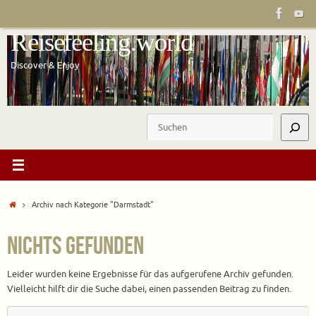
Zum
Inhalt
Reisefeeling.world
springen
Discover & Enjoy
Suchen
Start
Archiv nach Kategorie "Darmstadt"
Nichts gefunden
Leider wurden keine Ergebnisse für das aufgerufene Archiv gefunden.
Vielleicht hilft dir die Suche dabei, einen passenden Beitrag zu finden.
S