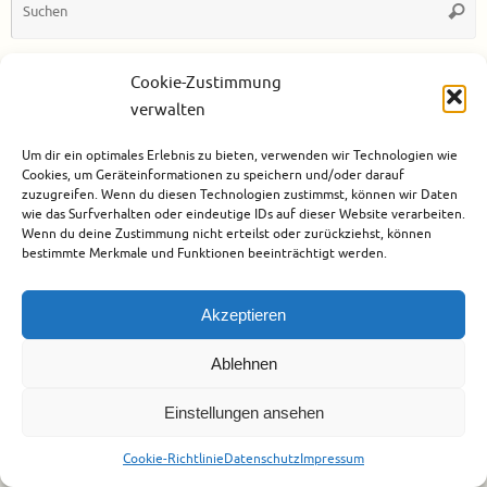
Such
n
Cookie-Zustimmung
verwalten
Um dir ein optimales Erlebnis zu bieten, verwenden wir Technologien wie
Cookies, um Geräteinformationen zu speichern und/oder darauf
zuzugreifen. Wenn du diesen Technologien zustimmst, können wir Daten
Urheberrecht
Datenschutz
Impressum
Cookie-Richtlinie (EU)
wie das Surfverhalten oder eindeutige IDs auf dieser Website verarbeiten.
Präsentiert von
Tempera
&
WordPress.
Wenn du deine Zustimmung nicht erteilst oder zurückziehst, können
bestimmte Merkmale und Funktionen beeinträchtigt werden.
Akzeptieren
Ablehnen
Einstellungen ansehen
Cookie-Richtlinie
Datenschutz
Impressum