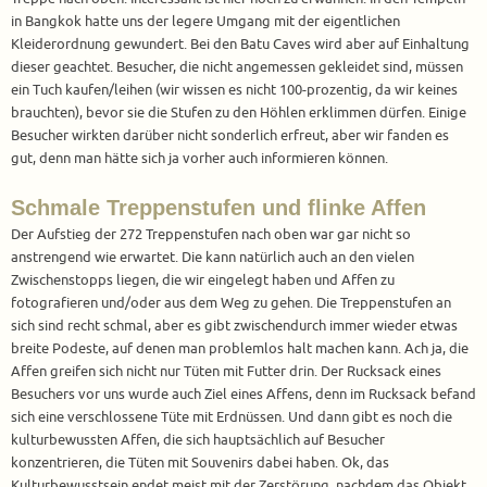
in Bangkok hatte uns der legere Umgang mit der eigentlichen
Kleiderordnung gewundert. Bei den Batu Caves wird aber auf Einhaltung
dieser geachtet. Besucher, die nicht angemessen gekleidet sind, müssen
ein Tuch kaufen/leihen (wir wissen es nicht 100-prozentig, da wir keines
brauchten), bevor sie die Stufen zu den Höhlen erklimmen dürfen. Einige
Besucher wirkten darüber nicht sonderlich erfreut, aber wir fanden es
gut, denn man hätte sich ja vorher auch informieren können.
Schmale Treppenstufen und flinke Affen
Der Aufstieg der 272 Treppenstufen nach oben war gar nicht so
anstrengend wie erwartet. Die kann natürlich auch an den vielen
Zwischenstopps liegen, die wir eingelegt haben und Affen zu
fotografieren und/oder aus dem Weg zu gehen. Die Treppenstufen an
sich sind recht schmal, aber es gibt zwischendurch immer wieder etwas
breite Podeste, auf denen man problemlos halt machen kann. Ach ja, die
Affen greifen sich nicht nur Tüten mit Futter drin. Der Rucksack eines
Besuchers vor uns wurde auch Ziel eines Affens, denn im Rucksack befand
sich eine verschlossene Tüte mit Erdnüssen. Und dann gibt es noch die
kulturbewussten Affen, die sich hauptsächlich auf Besucher
konzentrieren, die Tüten mit Souvenirs dabei haben. Ok, das
Kulturbewusstsein endet meist mit der Zerstörung, nachdem das Objekt