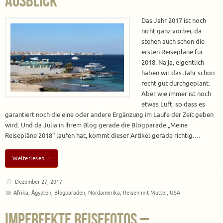
Ausblick
Das Jahr 2017 ist noch
nicht ganz vorbei, da
stehen auch schon die
ersten Reisepläne für
2018. Na ja, eigentlich
haben wir das Jahr schon
recht gut durchgeplant.
Aber wie immer ist noch
etwas Luft, so dass es
garantiert noch die eine oder andere Ergänzung im Laufe der Zeit geben
wird. Und da Julia in ihrem Blog gerade die Blogparade „Meine
Reisepläne 2018“ laufen hat, kommt dieser Artikel gerade richtig.…
Weiterlesen
Dezember 27, 2017
Afrika
,
Ägypten
,
Blogparaden
,
Nordamerika
,
Reisen mit Mutter
,
USA
Imperfekte Reisefotos –