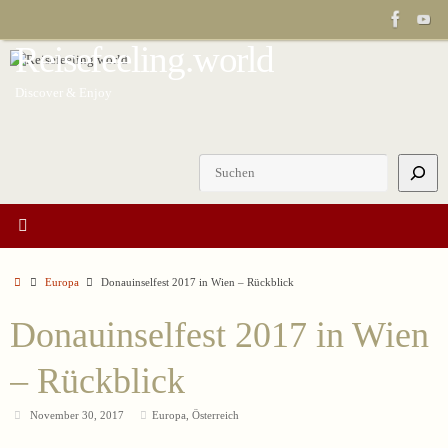
Zum
Inhalt
Reisefeeling.world
springen
Discover & Enjoy
Suchen
Start
Europa
Donauinselfest 2017 in Wien – Rückblick
Donauinselfest 2017 in Wien
– Rückblick
November 30, 2017
Europa
,
Österreich