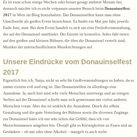
Es ist zwar schon einige Wochen oder besser gesagt mehrere Monate her,
dennoch möchte ich es nicht verpassen unseren Besuch beim
Donauinselfest
2017
in Wien im Blog festzuhalten. Das Donauinselfest kann man ohne
Umschweife als großes Event bezeichnen. Es findet ein Mal pro Jahr, jeweils
Ende Juni, statt. Bei dem Event handelt es sich um eine Freiluftveranstaltung,
die auf der Donauinsel stattfindet. Der Eintritt ist kostenlos. Jedes Jahr treten
auf den großen und kleinen Bühnen, die über die Donauinsel verteilt sind,
Musiker der unterschiedlichsten Musikrichtungen auf.
Unsere Eindrücke vom Donauinselfest
2017
Eigentlich bin ich, Tanja, nicht so sehr für Großveranstaltungen zu haben, da es
immer extrem voll und eng ist. Das Donauinselfest ist allerdings eine
Ausnahme. Ja, auch hier sind sehr viele Menschen unterwegs und an einigen
Stellen auf der Donauinsel schiebt man sich gemeinsam mit vielen anderen
Menschen voran. Aber das ist wirklich die Ausnahme. Durch die offene
Gestaltung und die gute Verteilung der Bühnen sowie die diversen Zugänge
zur Donauinsel hatte ich nur sehr selten das Gefühl, dass ich von
Menschenmassen umgeben bin. Überall gibt es Kleinigkeiten zu Essen und an
Getränken – ob mit oder ohne Alkohol – mangelt es auch nicht.