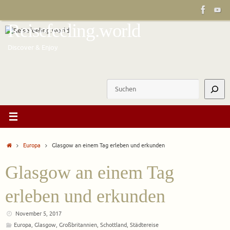
Zum
Inhalt
Reisefeeling.world
springen
Discover & Enjoy
Suchen
Start
Europa
Glasgow an einem Tag erleben und erkunden
Glasgow an einem Tag
erleben und erkunden
November 5, 2017
Europa
,
Glasgow
,
Großbritannien
,
Schottland
,
Städtereise