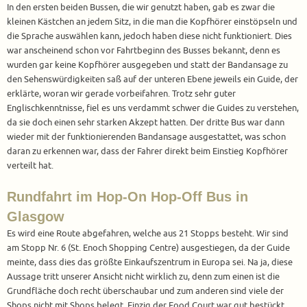
In den ersten beiden Bussen, die wir genutzt haben, gab es zwar die
kleinen Kästchen an jedem Sitz, in die man die Kopfhörer einstöpseln und
die Sprache auswählen kann, jedoch haben diese nicht funktioniert. Dies
war anscheinend schon vor Fahrtbeginn des Busses bekannt, denn es
wurden gar keine Kopfhörer ausgegeben und statt der Bandansage zu
den Sehenswürdigkeiten saß auf der unteren Ebene jeweils ein Guide, der
erklärte, woran wir gerade vorbeifahren. Trotz sehr guter
Englischkenntnisse, fiel es uns verdammt schwer die Guides zu verstehen,
da sie doch einen sehr starken Akzept hatten. Der dritte Bus war dann
wieder mit der funktionierenden Bandansage ausgestattet, was schon
daran zu erkennen war, dass der Fahrer direkt beim Einstieg Kopfhörer
verteilt hat.
Rundfahrt im Hop-On Hop-Off Bus in
Glasgow
Es wird eine Route abgefahren, welche aus 21 Stopps besteht. Wir sind
am Stopp Nr. 6 (St. Enoch Shopping Centre) ausgestiegen, da der Guide
meinte, dass dies das größte Einkaufszentrum in Europa sei. Na ja, diese
Aussage tritt unserer Ansicht nicht wirklich zu, denn zum einen ist die
Grundfläche doch recht überschaubar und zum anderen sind viele der
Shops nicht mit Shops belegt. Einzig der Food Court war gut bestückt.