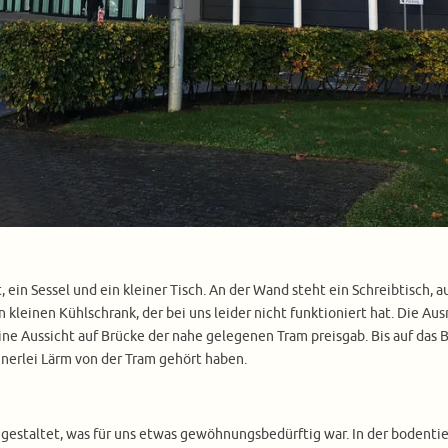
ein Sessel und ein kleiner Tisch. An der Wand steht ein Schreibtisch, 
n kleinen Kühlschrank, der bei uns leider nicht funktioniert hat. Die Au
eine Aussicht auf Brücke der nahe gelegenen Tram preisgab. Bis auf das
einerlei Lärm von der Tram gehört haben.
staltet, was für uns etwas gewöhnungsbedürftig war. In der bodentief