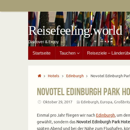
Zum
Inhalt
springen
Reisefeeling.world
Discover & Enjoy
Zum
Startseite
Tauchen
Reiseziele – Länderüb
Inhalt
springen
Start
Hotels
Edinburgh
Novotel Edinburgh Par
Novotel Edinburgh Park H
Oktober 29, 2017
Edinburgh
,
Europa
,
Großbrit
Einmal pro Jahr fliegen wir nach
Edinburgh
, um de
gewählt, sondern das
Novotel Edinburgh Park Hote
späten Abend und bei der Nähe zum Flughafen, könn