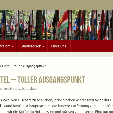
ersicht
Städtereisen
Über uns
k Hotel – toller Ausgangspunkt
otel – toller Ausgangspunkt
annien
,
Hotels
,
Schottland
n Onkel von Hischam zu besuchen, jedoch haben wir diesmal nicht das H
l
. Grund hierfür ist hauptsächlich die kürzere Entfernung zum Flughafe
en wir die Koffer im Hotel lassen und müssen vor unserem Flug nur no