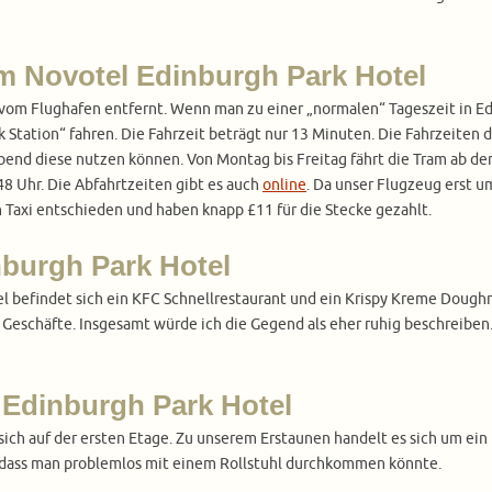
m Novotel Edinburgh Park Hotel
m vom Flughafen entfernt. Wenn man zu einer „normalen“ Tageszeit in 
 Station“ fahren. Die Fahrzeit beträgt nur 13 Minuten. Die Fahrzeiten d
nd diese nutzen können. Von Montag bis Freitag fährt die Tram ab dem
8 Uhr. Die Abfahrtzeiten gibt es auch
online
. Da unser Flugzeug erst u
n Taxi entschieden und haben knapp £11 für die Stecke gezahlt.
nburgh Park Hotel
 befindet sich ein KFC Schnellrestaurant und ein Krispy Kreme Doughn
Geschäfte. Insgesamt würde ich die Gegend als eher ruhig beschreiben. 
 Edinburgh Park Hotel
ich auf der ersten Etage. Zu unserem Erstaunen handelt es sich um e
o dass man problemlos mit einem Rollstuhl durchkommen könnte.