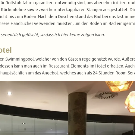
ür Rollstuhlfahrer garantiert notwendig sind, uns aber eher irritiert u
 Rückenlehne sowie zwei herunterkappbaren Stangen ausgestattet. Dir
cht bis zum Boden. Nach dem Duschen stand das Bad bei uns fast imme
er unsere Handtücher verwenden mussten, um den Boden im Bad einiger
sehentlich gelöscht, so dass ich hier keine zeigen kann.
otel
inen Swimmingpool, welcher von den Gästen rege genutzt wurde. Auße
dessen kann man auch im Restaurant Elements im Hotel erhalten. Auch 
 hauptsächlich um das Angebot, welches auch als 24 Stunden Room-Ser