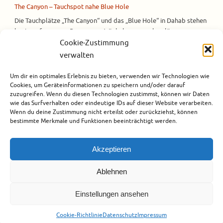
The Canyon – Tauchspot nahe Blue Hole
Die Tauchplätze „The Canyon“ und das „Blue Hole“ in Dahab stehen
heute auf unserem Programm. Wir haben uns schon länger
vorgenommen endlich mal in den Sinai zu fahren. Hier gibt es so
Cookie-Zustimmung
viele faszinierende Tauchplätze und dieser erste Trip wird bestimmt
verwalten
nicht unser letzter gewesen sein, aber der Anfang ist gemacht. In
Dahab übernachten wir…
Um dir ein optimales Erlebnis zu bieten, verwenden wir Technologien wie
Cookies, um Geräteinformationen zu speichern und/oder darauf
Weiterlesen
zuzugreifen. Wenn du diesen Technologien zustimmst, können wir Daten
wie das Surfverhalten oder eindeutige IDs auf dieser Website verarbeiten.
Wenn du deine Zustimmung nicht erteilst oder zurückziehst, können
bestimmte Merkmale und Funktionen beeinträchtigt werden.
Akzeptieren
Ablehnen
Einstellungen ansehen
Urheberrecht
Datenschutz
Impressum
Cookie-Richtlinie (EU)
Cookie-Richtlinie
Datenschutz
Impressum
Präsentiert von
Tempera
&
WordPress.