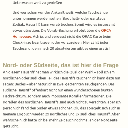
Unterwasserwelt zu genießen.
Und wer schon vor der Ankunft weiß, welche Tauchgänge
unternommen werden sollen (Boot halb- oder ganztags,
Zodiak, Hausriff) kann vorab buchen. Somit wird es insgesamt
etwas günstiger. Die Vorab-Buchung erfolgt über die
ORCA
Homepage
. Ach ja, und vergesst nicht die ORAC Karte beim
Check-in zu beantragen oder vorzuzeigen. Hier zählt jeder
Tauchgang, denn nach 20 absolvierten gibt es einen gratis!
Nord- oder Südseite, das ist hier die Frage
An diesem Hausriff hat man wirklich die Qual der Wahl – soll ich am
nördlichen oder südlichen Teil des Hausriffs tauchen? Ich kann dazu nur
sagen: Beides – aber natürlich in zwei getrennten Tauchgängen. Das
südliche Hausriff offenbart nicht nur einen wunderschönen bunten
Fischreichtum, sondern auch imposante Korallenformationen. Die
Korallen des nördlichen Hausriffs sind auch nicht zu verachten, aber ich
persönlich fand den Süden etwas schöner. Ok, das spiegelt sich auch in
meinem Logbuch wieder, 2x nördliches und 3x südliches Hausriff. Aber
wahrscheinlich hätte ich bei mehr Zeit auch nochmal an der Nordseite
getaucht.