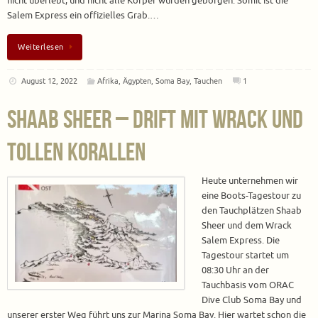
nicht überlebt, und nicht alle Körper wurden geborgen. Somit ist die
Salem Express ein offizielles Grab.…
Weiterlesen
August 12, 2022
Afrika
,
Ägypten
,
Soma Bay
,
Tauchen
1
Shaab Sheer – Drift mit Wrack und
tollen Korallen
Heute unternehmen wir
eine Boots-Tagestour zu
den Tauchplätzen Shaab
Sheer und dem Wrack
Salem Express. Die
Tagestour startet um
08:30 Uhr an der
Tauchbasis vom ORAC
Dive Club Soma Bay und
unserer erster Weg führt uns zur Marina Soma Bay. Hier wartet schon die