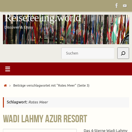
Zum
Inhalt
Reisefeeling.world
springen
Discover & Enjoy
Suchen
Start
Beiträge verschlagwortet mit "Rotes Meer"
(Seite 3)
Schlagwort:
Rotes Meer
Wadi Lahmy Azur Resort
Das 4-Sterne Wadi Lahmy