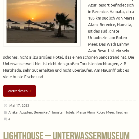
Azur Resort befindet sich
in Berenice, Hamata, circa
185 km südlich von Marsa
Alam. Berenice, Hamata,
ist das südlichste
Urlaubsziel am Roten
Meer. Das Wadi Lahmy
Azur Resort ist ein sehr
schönes, nicht allzu großes Hotel, das einen schönen Sandstrand hat. Die
Unterwasserwelt hier ist nicht den großen Touristenhochburgen, z. B.
Hurghada, sehr gut erhalten und nicht überlaufen. Am Hausriff gibt es
viele bunte Fische und…
Weiterlesen
Mai 17, 2023
Afrika
,
Ägypten
,
Berenike / Hamata
,
Hotels
,
Marsa Alam
,
Rotes Meer
,
Tauchen
4
Lighthouse – Unterwassermuseum