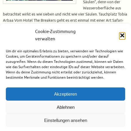
Säulen“, denn von der
Wasseroberfläche aus
betrachtet wirkt es wie sieben und nicht wie vier Säulen. Tauchplatz Tobia
Arbaa Vom Hotel The Breakers geht es erst einmal mit einer Art Safari-
Bus zur Soma Bay Marina – die Fahrt dauert ca. 5 Minuten. Von hier aus
Cookie-Zustimmung
geht…
verwalten
Weiterlesen
Um dir ein optimales Erlebnis zu bieten, verwenden wir Technologien wie
Cookies, um Geräteinformationen zu speichern und/oder darauf
August 3, 2022
Afrika
,
Ägypten
,
Soma Bay
,
Tauchen
1
zuzugreifen. Wenn du diesen Technologien zustimmst, können wir Daten
wie das Surfverhalten oder eindeutige IDs auf dieser Website verarbeiten.
Wenn du deine Zustimmung nicht erteilst oder zurückziehst, können
1
2
3
4
5
bestimmte Merkmale und Funktionen beeinträchtigt werden.
Akzeptieren
Ablehnen
Einstellungen ansehen
Urheberrecht
Datenschutz
Impressum
Cookie-Richtlinie (EU)