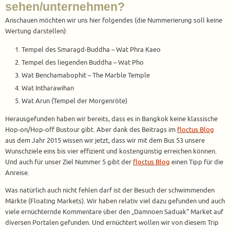
sehen/unternehmen?
Anschauen möchten wir uns hier folgendes (die Nummerierung soll keine
Wertung darstellen):
Tempel des Smaragd-Buddha – Wat Phra Kaeo
Tempel des liegenden Buddha – Wat Pho
Wat Benchamabophit – The Marble Temple
Wat Intharawihan
Wat Arun (Tempel der Morgenröte)
Herausgefunden haben wir bereits, dass es in Bangkok keine klassische
Hop-on/Hop-off Bustour gibt. Aber dank des Beitrags im
floctus Blog
aus dem Jahr 2015 wissen wir jetzt, dass wir mit dem Bus 53 unsere
Wunschziele eins bis vier effizient und kostengünstig erreichen können.
Und auch für unser Ziel Nummer 5 gibt der
floctus Blog
einen Tipp für die
Anreise.
Was natürlich auch nicht fehlen darf ist der Besuch der schwimmenden
Märkte (Floating Markets). Wir haben relativ viel dazu gefunden und auch
viele ernüchternde Kommentare über den „Damnoen Saduak“ Market auf
diversen Portalen gefunden. Und ernüchtert wollen wir von diesem Trip