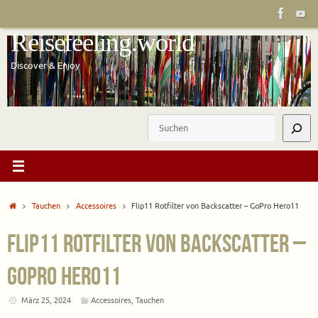
Zum
Inhalt
Reisefeeling.world
springen
Discover & Enjoy
Suchen
Start
Tauchen
Accessoires
Flip11 Rotfilter von Backscatter – GoPro Hero11
Flip11 Rotfilter von Backscatter –
GoPro Hero11
März 25, 2024
Accessoires
,
Tauchen