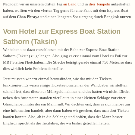
Nachdem wir an unserem dritten Tag
an Land
und in
drei Tempeln
aufgehalten
haben, wollten wir den vierten Tag gerne für eine Fahrt mit dem Express Boat
auf dem
Chao Phraya
und einen längeren Spaziergang durch Bangkok nutzen.
Vom Hotel zur Express Boat Station
Sathorn (Taksin)
Wir haben uns dazu entschlossen mit der Bahn zur Express Boat Station
Sathorn (Taksin) zu gelangen. Also ging es erst einmal vom Hotel zu Fuß zur
MRT Station Phetchaburi. Die Strecke beträgt gerade einmal 750 Meter, so dass
dies wirklich kein Problem darstellte.
Jetzt mussten wir erst einmal herausfinden, wie das mit den Tickets
funktioniert. Es waren einige Ticketautomaten an der Wand, aber wir stellten
schnell fest, dass diese nur Münzgeld nahmen und das hatten wir nicht. Direkt
neben den Automaten standen vier Leute in einer kleinen Schlage vor einer
Glasscheibe, hinter der ein Mann saß. Wir dachten erst, dass es sich hierbei um
eine Information handelt, aber dann haben wir gesehen, dass man dort Tickets
kaufen konnte. Also, ab in die Schlange und hoffen, dass der Mann besser
Englisch spricht als die Taxifahrer, die wir bisher getroffen hatten.