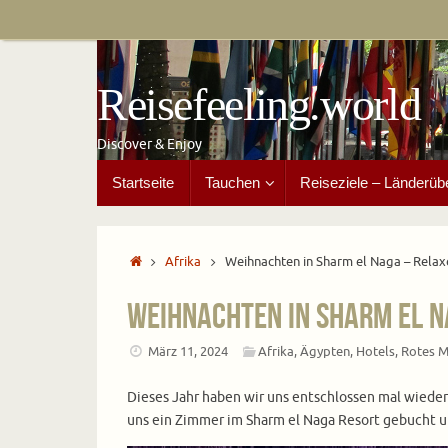
Zum
Inhalt
springen
Reisefeeling.world
Discover & Enjoy
Zum
Startseite
Tauchen
Reiseziele – Länderüb
Inhalt
springen
Start
Afrika
Weihnachten in Sharm el Naga – Relax
Weihnachten in Sharm el N
März 11, 2024
Afrika
,
Ägypten
,
Hotels
,
Rotes M
Dieses Jahr haben wir uns entschlossen mal wieder
uns ein Zimmer im Sharm el Naga Resort gebucht un