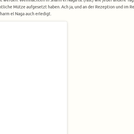
 werden. Weihnachten in Sharm el Naga ist (fast) wie jeder andere Tag 
htliche Mütze aufgesetzt haben. Ach ja, und an der Rezeption und im R
harm el Naga auch erledigt.