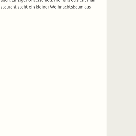
auch. Einziger Unterschied: Hier und da sieht man
estaurant steht ein kleiner Weihnachtsbaum aus