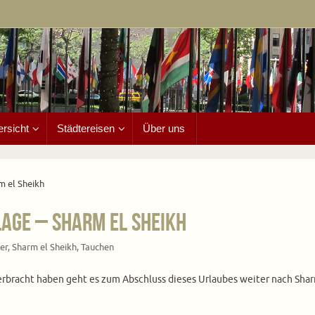
ersicht
Städtereisen
Über uns
m el Sheikh
lage – Sharm el Sheikh
er
,
Sharm el Sheikh
,
Tauchen
bracht haben geht es zum Abschluss dieses Urlaubes weiter nach Sharm