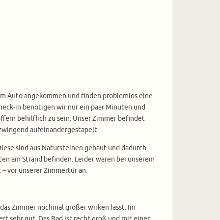
it dem Auto angekommen und finden problemlos eine
heck-in benötigen wir nur ein paar Minuten und
fern behilflich zu sein. Unser Zimmer befindet
t zwingend aufeinandergestapelt.
 Diese sind aus Natursteinen gebaut und dadurch
ten am Strand befinden. Leider waren bei unserem
 – vor unserer Zimmertür an.
das Zimmer nochmal größer wirken lässt. Im
t sehr gut. Das Bad ist recht groß und mit einer