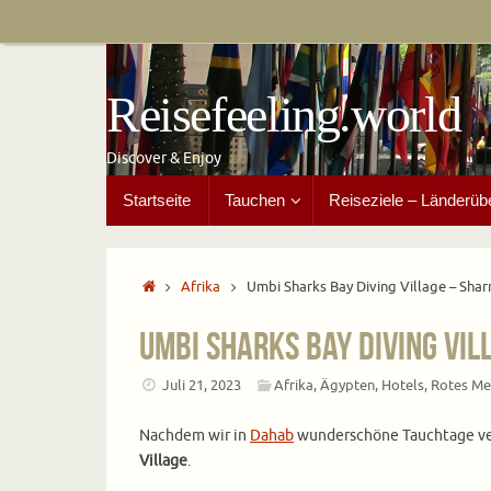
Zum
Inhalt
springen
Reisefeeling.world
Discover & Enjoy
Zum
Startseite
Tauchen
Reiseziele – Länderüb
Inhalt
springen
Start
Afrika
Umbi Sharks Bay Diving Village – Shar
Umbi Sharks Bay Diving Vil
Juli 21, 2023
Afrika
,
Ägypten
,
Hotels
,
Rotes Me
Nachdem wir in
Dahab
wunderschöne Tauchtage ver
Village
.