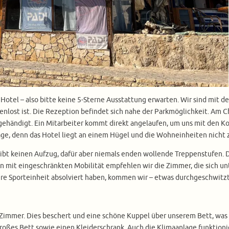
ne Hotel – also bitte keine 5-Sterne Ausstattung erwarten. Wir sind m
enlost ist. Die Rezeption befindet sich nahe der Parkmöglichkeit. Am C
ehändigt. Ein Mitarbeiter kommt direkt angelaufen, um uns mit den Kof
 Etage, denn das Hotel liegt an einem Hügel und die Wohneinheiten nich
s gibt keinen Aufzug, dafür aber niemals enden wollende Treppenstufen.
n mit eingeschränkten Mobilität empfehlen wir die Zimmer, die sich un
re Sporteinheit absolviert haben, kommen wir – etwas durchgeschwitzt
Zimmer. Dies beschert und eine schöne Kuppel über unserem Bett, was 
roßes Bett sowie einen Kleiderschrank. Auch die Klimaanlage funktionier