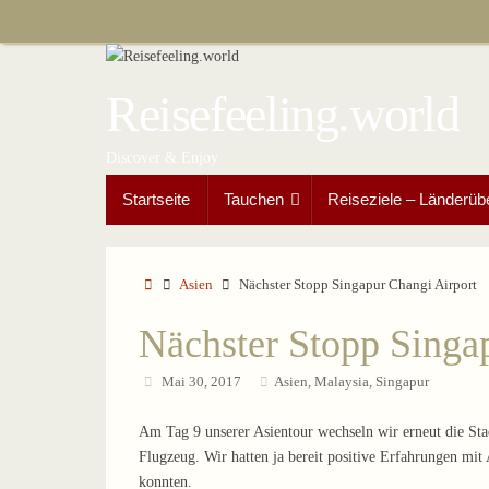
Zum
Inhalt
springen
Reisefeeling.world
Discover & Enjoy
Zum
Startseite
Tauchen
Reiseziele – Länderüb
Inhalt
springen
Start
Asien
Nächster Stopp Singapur Changi Airport
Nächster Stopp Singa
Mai 30, 2017
Asien
,
Malaysia
,
Singapur
Am Tag 9 unserer Asientour wechseln wir erneut die Sta
Flugzeug. Wir hatten ja bereit positive Erfahrungen mi
konnten.