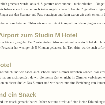
heinlich geschaut wurde, ob sich Zigaretten oder andere – nicht erlaubte – Din
n wir haben vorsichtshalber auch keine angebrochene Schachtel Zigaretten mitg
ut: Finger auf den Scanner und Pass vorzeigen und dann waren wir auch schon 
fen – ohne Internet fühlen wir uns halt nicht komplett und dann ging es auch 
Airport zum Studio M Hotel
s für ein „Regular Taxi“ entschieden. Also erst einmal wie ein Schaf durch de
Prozedur hat weniger als 5 Minuten gedauert. Im Taxi drin, wurde auch sofort 
otel
freundlich und wir haben auch schnell unser Zimmer beziehen können. Wir erhi
hat uns nicht gestört, da wir die meiste Zeit eh nicht im Zimmer verbringen 
chon an dieser Stelle: Das Zimmer und wir hatten nur eine Beziehung von kurz
nd ein Snack
 uns frisch gemacht hatten, haben wir uns direkt auf eine kleine Erkundungs