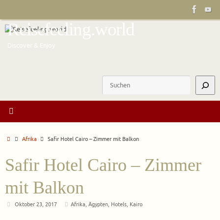
Zum
Inhalt
Reisefeeling.world
springen
Discover & Enjoy
Suchen
Start
Afrika
Safir Hotel Cairo – Zimmer mit Balkon
Safir Hotel Cairo – Zimmer
mit Balkon
Oktober 23, 2017
Afrika
,
Ägypten
,
Hotels
,
Kairo