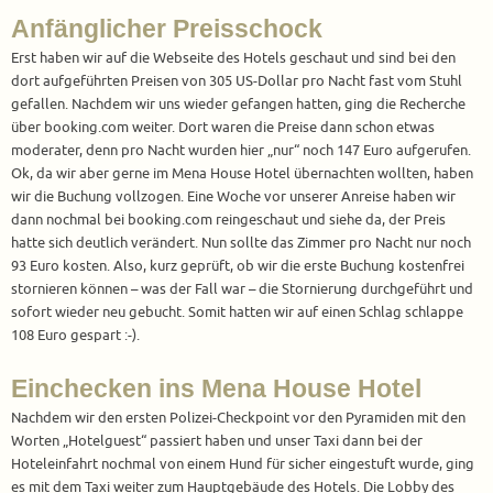
Anfänglicher Preisschock
Erst haben wir auf die Webseite des Hotels geschaut und sind bei den
dort aufgeführten Preisen von 305 US-Dollar pro Nacht fast vom Stuhl
gefallen. Nachdem wir uns wieder gefangen hatten, ging die Recherche
über booking.com weiter. Dort waren die Preise dann schon etwas
moderater, denn pro Nacht wurden hier „nur“ noch 147 Euro aufgerufen.
Ok, da wir aber gerne im Mena House Hotel übernachten wollten, haben
wir die Buchung vollzogen. Eine Woche vor unserer Anreise haben wir
dann nochmal bei booking.com reingeschaut und siehe da, der Preis
hatte sich deutlich verändert. Nun sollte das Zimmer pro Nacht nur noch
93 Euro kosten. Also, kurz geprüft, ob wir die erste Buchung kostenfrei
stornieren können – was der Fall war – die Stornierung durchgeführt und
sofort wieder neu gebucht. Somit hatten wir auf einen Schlag schlappe
108 Euro gespart :-).
Einchecken ins Mena House Hotel
Nachdem wir den ersten Polizei-Checkpoint vor den Pyramiden mit den
Worten „Hotelguest“ passiert haben und unser Taxi dann bei der
Hoteleinfahrt nochmal von einem Hund für sicher eingestuft wurde, ging
es mit dem Taxi weiter zum Hauptgebäude des Hotels. Die Lobby des