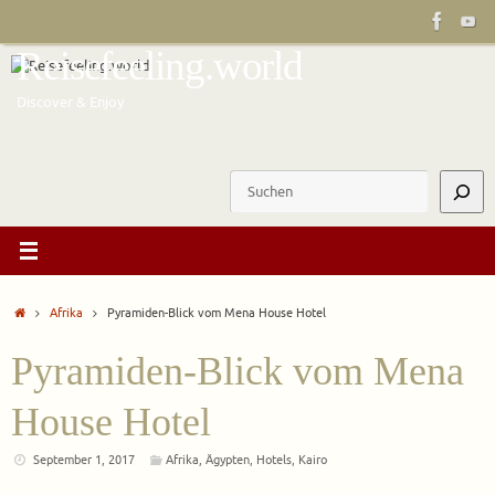
Zum
Inhalt
Reisefeeling.world
springen
Discover & Enjoy
Suchen
Start
Afrika
Pyramiden-Blick vom Mena House Hotel
Pyramiden-Blick vom Mena
House Hotel
September 1, 2017
Afrika
,
Ägypten
,
Hotels
,
Kairo