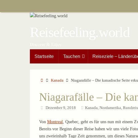
Zum
Inhalt
springen
Reisefeeling.world
Discover & Enjoy
Zum
Startseite
Tauchen
Reiseziele – Länderüb
Inhalt
springen
Start
Kanada
Niagarafälle – Die kanadische Seite erk
Niagarafälle – Die ka
Dezember 9, 2018
Kanada
,
Nordamerika
,
Rundrei
Von
Montreal
, Quebec, geht es für uns nun mit einem Z
Bereits vor Beginn dieser Reise haben wir uns viele Fot
uns zweieinhalb Tage Zeit genommen, um dieses Natursch