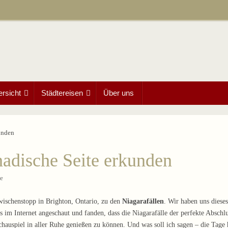
ersicht
Städtereisen
Über uns
unden
nadische Seite erkunden
se
wischenstopp in Brighton, Ontario, zu den
Niagarafällen
. Wir haben uns dieses
os im Internet angeschaut und fanden, dass die Niagarafälle der perfekte Absch
auspiel in aller Ruhe genießen zu können. Und was soll ich sagen – die Tage h