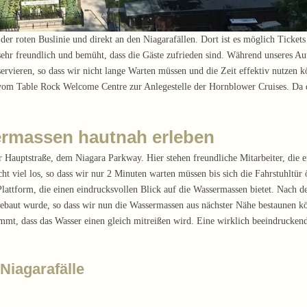
er roten Buslinie und direkt an den Niagarafällen. Dort ist es möglich Ticket
ehr freundlich und bemüht, dass die Gäste zufrieden sind. Während unseres Auf
eservieren, so dass wir nicht lange Warten müssen und die Zeit effektiv nutzen k
m Table Rock Welcome Centre zur Anlegestelle der Hornblower Cruises. Da do
ermassen hautnah erleben
Hauptstraße, dem Niagara Parkway. Hier stehen freundliche Mitarbeiter, die e
cht viel los, so dass wir nur 2 Minuten warten müssen bis sich die Fahrstuhltür
Plattform, die einen eindrucksvollen Blick auf die Wassermassen bietet. Nach de
gebaut wurde, so dass wir nun die Wassermassen aus nächster Nähe bestaunen 
mmt, dass das Wasser einen gleich mitreißen wird. Eine wirklich beeindruckende
Niagarafälle