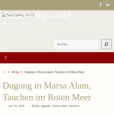
Zum
Inhalt
Reisefeeling.world
springen
Discover & Enjoy
Suchen
Start
Afrika
Dugong in Marsa Alam, Tauchen im Roten Meer
Dugong in Marsa Alam,
Tauchen im Roten Meer
Juni 16, 2020
Afrika
,
Ägypten
,
Marsa Alam
,
Tauchen