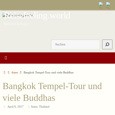
Zum
Inhalt
Reisefeeling.world
springen
Discover & Enjoy
Suchen
Start
Asien
Bangkok Tempel-Tour und viele Buddhas
Bangkok Tempel-Tour und
viele Buddhas
April 6, 2017
Asien
,
Thailand