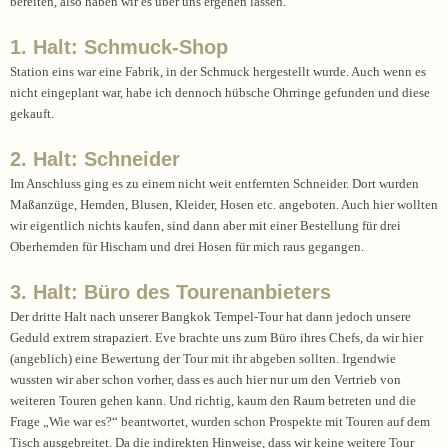
bereiten, also haben wir es über uns ergehen lassen.
1. Halt: Schmuck-Shop
Station eins war eine Fabrik, in der Schmuck hergestellt wurde. Auch wenn es
nicht eingeplant war, habe ich dennoch hübsche Ohrringe gefunden und diese
gekauft.
2. Halt: Schneider
Im Anschluss ging es zu einem nicht weit entfernten Schneider. Dort wurden
Maßanzüge, Hemden, Blusen, Kleider, Hosen etc. angeboten. Auch hier wollten
wir eigentlich nichts kaufen, sind dann aber mit einer Bestellung für drei
Oberhemden für Hischam und drei Hosen für mich raus gegangen.
3. Halt: Büro des Tourenanbieters
Der dritte Halt nach unserer Bangkok Tempel-Tour hat dann jedoch unsere
Geduld extrem strapaziert. Eve brachte uns zum Büro ihres Chefs, da wir hier
(angeblich) eine Bewertung der Tour mit ihr abgeben sollten. Irgendwie
wussten wir aber schon vorher, dass es auch hier nur um den Vertrieb von
weiteren Touren gehen kann. Und richtig, kaum den Raum betreten und die
Frage „Wie war es?“ beantwortet, wurden schon Prospekte mit Touren auf dem
Tisch ausgebreitet. Da die indirekten Hinweise, dass wir keine weitere Tour