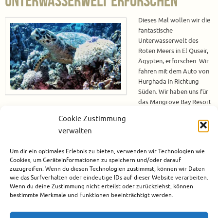
Unterwasserwelt erforschen
Dieses Mal wollen wir die
fantastische
Unterwasserwelt des
Roten Meers in El Quseir,
Ägypten, erforschen. Wir
fahren mit dem Auto von
Hurghada in Richtung
Süden. Wir haben uns für
das Mangrove Bay Resort
als Unterkunft entschlossen, denn dort befindet sich auch Ducks Diving,
Cookie-Zustimmung
ein Tauchcenter, welches uns wärmstens von Freunden empfohlen wurde.
verwalten
Mangrove Bay Resort Das Mangrove Bay Resort liegt ca. 170 km südlich
von Hurghada. Es wird hauptsächlich von…
Um dir ein optimales Erlebnis zu bieten, verwenden wir Technologien wie
Cookies, um Geräteinformationen zu speichern und/oder darauf
Weiterlesen
zuzugreifen. Wenn du diesen Technologien zustimmst, können wir Daten
wie das Surfverhalten oder eindeutige IDs auf dieser Website verarbeiten.
Wenn du deine Zustimmung nicht erteilst oder zurückziehst, können
Februar 23, 2020
bestimmte Merkmale und Funktionen beeinträchtigt werden.
Afrika
,
Ägypten
,
El Quseir
,
Hotels
,
Marsa Alam
,
Rotes Meer
,
Tauchen
3