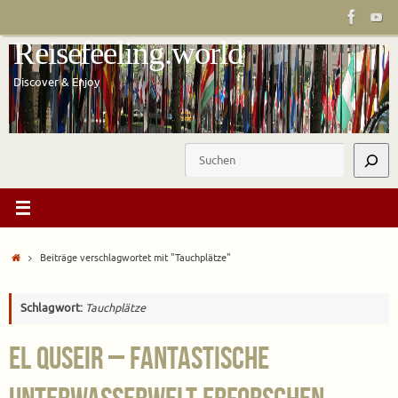
Zum
Inhalt
Reisefeeling.world
springen
Discover & Enjoy
Suchen
Start
Beiträge verschlagwortet mit "Tauchplätze"
Schlagwort:
Tauchplätze
El Quseir – Fantastische