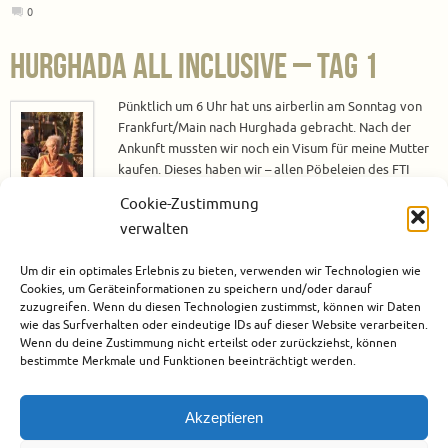
0
Hurghada All Inclusive – Tag 1
Pünktlich um 6 Uhr hat uns airberlin am Sonntag von
Frankfurt/Main nach Hurghada gebracht. Nach der
Ankunft mussten wir noch ein Visum für meine Mutter
kaufen. Dieses haben wir – allen Pöbeleien des FTI
Mitarbeiters zum Trotz – am Bankschalter für 25 US-
Cookie-Zustimmung
Dollar statt am FTI Schalter für 30 Euro gekauft. Ich
verwalten
muss schon sagen, was dieser Herr von FTI so alles von
sich gegeben hat, um die Leute zum…
Um dir ein optimales Erlebnis zu bieten, verwenden wir Technologien wie
Cookies, um Geräteinformationen zu speichern und/oder darauf
Weiterlesen
zuzugreifen. Wenn du diesen Technologien zustimmst, können wir Daten
wie das Surfverhalten oder eindeutige IDs auf dieser Website verarbeiten.
Wenn du deine Zustimmung nicht erteilst oder zurückziehst, können
Januar 29, 2017
Afrika
,
Ägypten
,
Hotels
,
Reisen mit Mutter
,
Rotes Meer
bestimmte Merkmale und Funktionen beeinträchtigt werden.
1
Akzeptieren