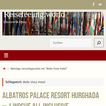
Zum
Inhalt
Reisefeeling.world
springen
Discover & Enjoy
Suchen
Start
Beiträge verschlagwortet mit "Bella Vista Hotel"
Schlagwort:
Bella Vista Hotel
Albatros Palace Resort Hurghada