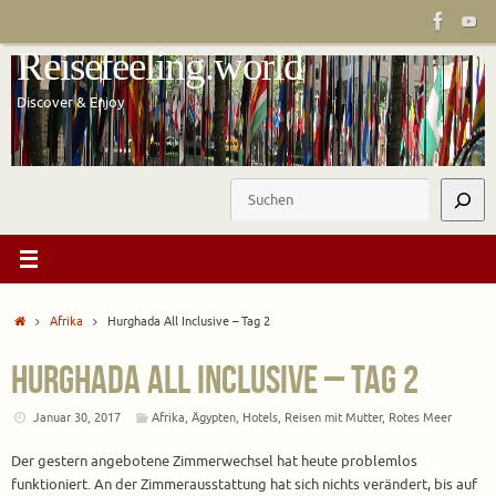
Zum
Inhalt
Reisefeeling.world
springen
Discover & Enjoy
Suchen
Start
Afrika
Hurghada All Inclusive – Tag 2
Hurghada All Inclusive – Tag 2
Januar 30, 2017
Afrika
,
Ägypten
,
Hotels
,
Reisen mit Mutter
,
Rotes Meer
Der gestern angebotene Zimmerwechsel hat heute problemlos
funktioniert. An der Zimmerausstattung hat sich nichts verändert, bis auf