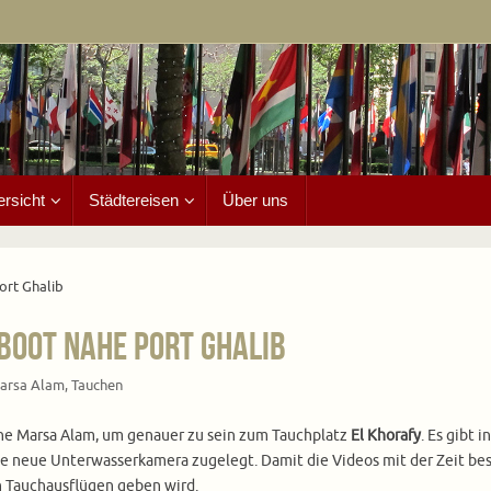
ersicht
Städtereisen
Über uns
ort Ghalib
Boot nahe Port Ghalib
arsa Alam
,
Tauchen
nahe Marsa Alam, um genauer zu sein zum Tauchplatz
El Khorafy
. Es gibt 
ine neue Unterwasserkamera zugelegt. Damit die Videos mit der Zeit be
en Tauchausflügen geben wird.