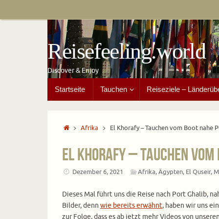
Zum
Inhalt
springen
Reisefeeling.world
Discover & Enjoy
Zum
Startseite
Tauchen
Reiseziele – Länderüb
Inhalt
springen
Start
Afrika
El Khorafy – Tauchen vom Boot nahe P
El Khorafy – Tauchen vom 
Dezember 6, 2021
Afrika
,
Ägypten
,
El Quseir
,
M
Dieses Mal führt uns die Reise nach Port Ghalib, 
Bilder, denn
wie bereits erwähnt
, haben wir uns e
zur Folge, dass es ab jetzt mehr Videos von unser