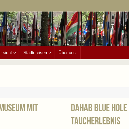
ersicht
Städtereisen
Über uns
museum mit
Dahab Blue Hole 
Taucherlebnis