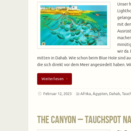
Unser h
Lighth
gelang
mit dem
Ausrüst
machen 
minüti
wir da.
mitten in Dahab. Wie schon beim Blue Hole sind au
die sich direkt vor dem Meer angesiedelt haben. W
Weiterlesen
Februar 12, 2023
Afrika
,
Ägypten
,
Dahab
,
Tauc
The Canyon – Tauchspot na