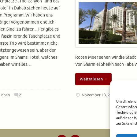
chplätze „The Canyon“ und das
ole“ in Dahab stehen heute auf
m Programm. Wir haben uns
länger vorgenommen endlich
den Sinai zu fahren. Hier gibt es
e faszinierende Tauchplätze und
erste Trip wird bestimmt nicht
etzter gewesen sein, aber der
igens im Shams Hotel, welches
Roten Meer sehen wir die Stadt 
haben wir alles…
Von Sharm el Sheikh nach Taba 
Weiterlesen
uchen
2
November 13, 2022
Afrika
Um dir ein o
Geräteinfor
Technologie
auf dieser 
zurückziehs