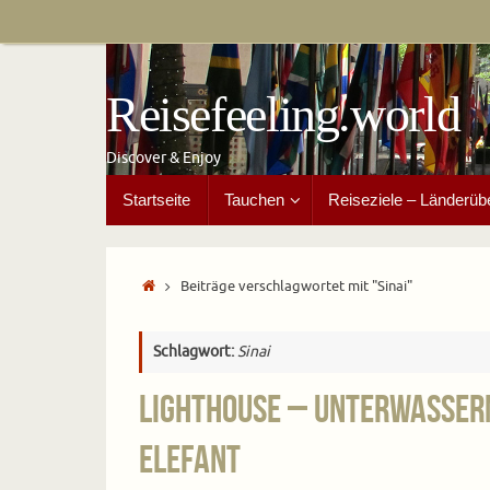
Zum
Inhalt
springen
Reisefeeling.world
Discover & Enjoy
Zum
Startseite
Tauchen
Reiseziele – Länderüb
Inhalt
springen
Start
Beiträge verschlagwortet mit "Sinai"
Schlagwort:
Sinai
Lighthouse – Unterwasser
Elefant