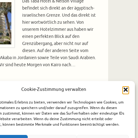
Das Taba Hotel & Nelson Village
befindet sich direkt an der ägyptisch-
israelischen Grenze. Und das direkt ist
hier wortwörtlich zu sehen. Von
unserem Hotelzimmer aus haben wir
einen perfekten Blick auf den
Grenzübergang, aber nicht nur auf
diesen. Auf der anderen Seite vom
Akaba in Jordanien sowie Teile von Saudi Arabien.
Wir sind heute Morgen von Kairo nach…
Cookie-Zustimmung verwalten
,
Ägypten
,
Hotels
,
Rotes Meer
0
ptimales Erlebnis zu bieten, verwenden wir Technologien wie Cookies, um
mationen zu speichern und/oder darauf zuzugreifen. Wenn du diesen
n zustimmst, können wir Daten wie das Surfverhalten oder eindeutige IDs
Website verarbeiten. Wenn du deine Zustimmung nicht erteilst oder
t, können bestimmte Merkmale und Funktionen beeinträchtigt werden.