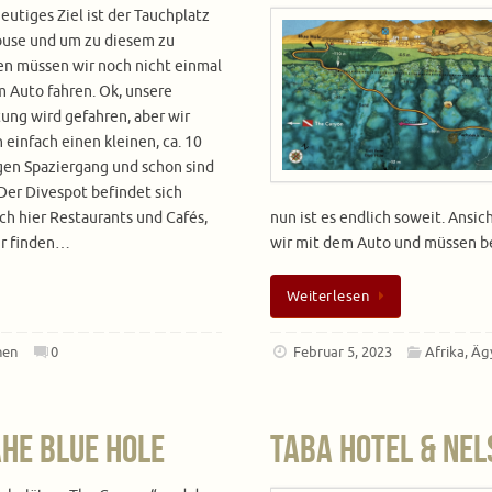
eutiges Ziel ist der Tauchplatz
ouse und um zu diesem zu
en müssen wir noch nicht einmal
 Auto fahren. Ok, unsere
ung wird gefahren, aber wir
einfach einen kleinen, ca. 10
gen Spaziergang und schon sind
 Der Divespot befindet sich
ch hier Restaurants und Cafés,
nun ist es endlich soweit. Ansi
ir finden…
wir mit dem Auto und müssen be
Weiterlesen
hen
0
Februar 5, 2023
Afrika
,
Äg
he Blue Hole
Taba Hotel & Nel