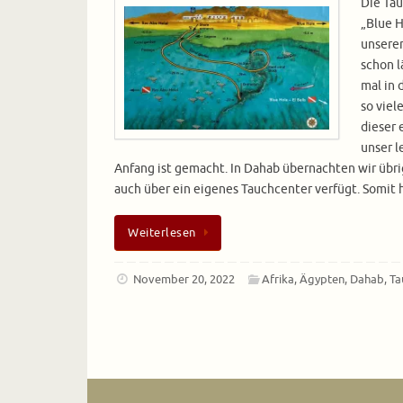
Die Tau
„Blue H
unsere
schon 
mal in 
so viel
dieser 
unser l
Anfang ist gemacht. In Dahab übernachten wir übr
auch über ein eigenes Tauchcenter verfügt. Somit 
Weiterlesen
November 20, 2022
Afrika
,
Ägypten
,
Dahab
,
Ta