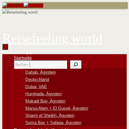
Zum
Inhalt
springen
Reisefeeling.world
Discover & Enjoy
Zum
Startseite
Suchen
Inhalt
Tauchen
springen
Dahab, Ägypten
Deutschland
Dubai, VAE
Hurghada, Ägypten
Makadi Bay, Ägypten
Marsa Alam + El Quseir, Ägypten
Sharm el Sheikh, Ägypten
Soma Bay + Safaga, Ägypten