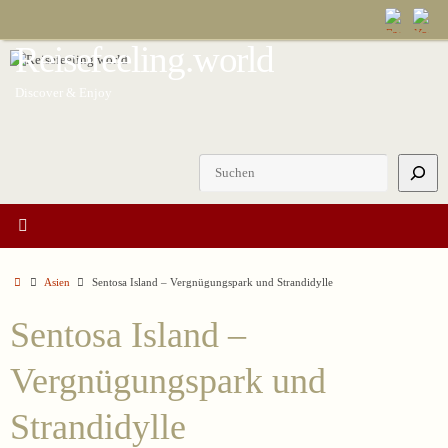
Zum
Inhalt
Reisefeeling.world
springen
Discover & Enjoy
Suchen
Start
Asien
Sentosa Island – Vergnügungspark und Strandidylle
Sentosa Island –
Vergnügungspark und
Strandidylle