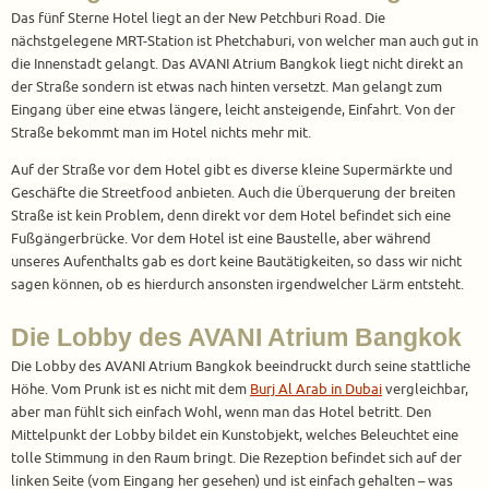
Das fünf Sterne Hotel liegt an der New Petchburi Road. Die
nächstgelegene MRT-Station ist Phetchaburi, von welcher man auch gut in
die Innenstadt gelangt. Das AVANI Atrium Bangkok liegt nicht direkt an
der Straße sondern ist etwas nach hinten versetzt. Man gelangt zum
Eingang über eine etwas längere, leicht ansteigende, Einfahrt. Von der
Straße bekommt man im Hotel nichts mehr mit.
Auf der Straße vor dem Hotel gibt es diverse kleine Supermärkte und
Geschäfte die Streetfood anbieten. Auch die Überquerung der breiten
Straße ist kein Problem, denn direkt vor dem Hotel befindet sich eine
Fußgängerbrücke. Vor dem Hotel ist eine Baustelle, aber während
unseres Aufenthalts gab es dort keine Bautätigkeiten, so dass wir nicht
sagen können, ob es hierdurch ansonsten irgendwelcher Lärm entsteht.
Die Lobby des AVANI Atrium Bangkok
Die Lobby des AVANI Atrium Bangkok beeindruckt durch seine stattliche
Höhe. Vom Prunk ist es nicht mit dem
Burj Al Arab in Dubai
vergleichbar,
aber man fühlt sich einfach Wohl, wenn man das Hotel betritt. Den
Mittelpunkt der Lobby bildet ein Kunstobjekt, welches Beleuchtet eine
tolle Stimmung in den Raum bringt. Die Rezeption befindet sich auf der
linken Seite (vom Eingang her gesehen) und ist einfach gehalten – was