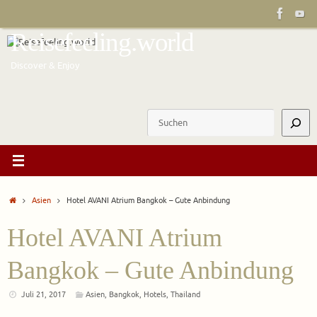
Zum
Inhalt
Reisefeeling.world
springen
Discover & Enjoy
Suchen
Start
Asien
Hotel AVANI Atrium Bangkok – Gute Anbindung
Hotel AVANI Atrium
Bangkok – Gute Anbindung
Juli 21, 2017
Asien
,
Bangkok
,
Hotels
,
Thailand