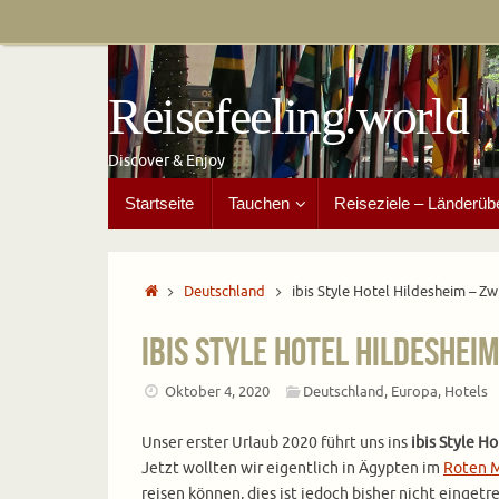
Zum
Inhalt
springen
Reisefeeling.world
Discover & Enjoy
Zum
Startseite
Tauchen
Reiseziele – Länderüb
Inhalt
springen
Start
Deutschland
ibis Style Hotel Hildesheim – 
ibis Style Hotel Hildeshe
Oktober 4, 2020
Deutschland
,
Europa
,
Hotels
Unser erster Urlaub 2020 führt uns ins
ibis Style H
Jetzt wollten wir eigentlich in Ägypten im
Roten 
reisen können, dies ist jedoch bisher nicht eingetr