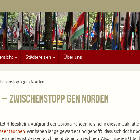
ersicht
Städtereisen
Über uns
Zwischenstopp gen Norden
im – Zwischenstopp gen Norden
otel Hildesheim
. Aufgrund der Corona Pandemie sind in diesem Jahr alle
Meer tauchen
. Wir haben lange gewartet und gehofft, dass sich doch no
eten und es ist derzeit auch nicht damit zu rechnen. Also, unseren Urlau