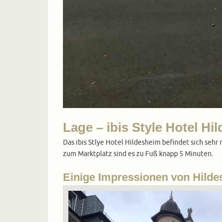
Lage – ibis Style Hotel Hi
Das ibis Stlye Hotel Hildesheim befindet sich seh
zum Marktplatz sind es zu Fuß knapp 5 Minuten.
Einige Impressionen von Hild