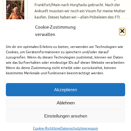
Frankfurt/Main nach Hurghada gebracht. Nach der
Ankunft mussten wir noch ein Visum für meine Mutter
kaufen. Dieses haben wir – allen Pöbeleien des FTI
Mitarbeiters zum Trotz – am Bankschalter für 25 US-
Cookie-Zustimmung
Dollar statt am FTI Schalter für 30 Euro gekauft. Ich
verwalten
muss schon sagen, was dieser Herr von FTI so alles von
sich gegeben hat, um die Leute zum…
Um dir ein optimales Erlebnis zu bieten, verwenden wir Technologien wie
Cookies, um Geräteinformationen zu speichern und/oder darauf
Weiterlesen
zuzugreifen. Wenn du diesen Technologien zustimmst, können wir Daten
wie das Surfverhalten oder eindeutige IDs auf dieser Website verarbeiten.
Wenn du deine Zustimmung nicht erteilst oder zurückziehst, können
Januar 29, 2017
Afrika
,
Ägypten
,
Hotels
,
Reisen mit Mutter
,
Rotes Meer
bestimmte Merkmale und Funktionen beeinträchtigt werden.
1
Akzeptieren
Ablehnen
Einstellungen ansehen
Urheberrecht
Datenschutz
Impressum
Cookie-Richtlinie (EU)
Cookie-Richtlinie
Datenschutz
Impressum
Präsentiert von
Tempera
&
WordPress.