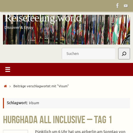
Zum
Inhalt
Reisefeeling.world
springen
Discover & Enjoy
Suchen
Start
Beiträge verschlagwortet mit "Visum"
Schlagwort:
Visum
Hurghada All Inclusive – Tag 1
Pünktlich um 6 Uhr hat uns airberlin am Sonntag von