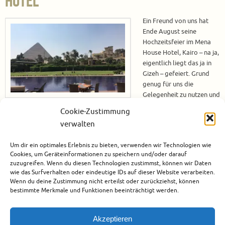
Hotel
Ein Freund von uns hat
Ende August seine
Hochzeitsfeier im Mena
House Hotel, Kairo – na ja,
eigentlich liegt das ja in
Gizeh – gefeiert. Grund
genug für uns die
Gelegenheit zu nutzen und
direkt auch unsere
Cookie-Zustimmung
Übernachtung in diesem Hotel zu buchen. Unsere Anreise erfolgt am
verwalten
Donnerstag, die Hochzeitsfeier ist dann am Freitagabend angesetzt.
Anfänglicher Preisschock Erst haben wir auf die Webseite des Hotels
Um dir ein optimales Erlebnis zu bieten, verwenden wir Technologien wie
geschaut und sind bei den…
Cookies, um Geräteinformationen zu speichern und/oder darauf
zuzugreifen. Wenn du diesen Technologien zustimmst, können wir Daten
Weiterlesen
wie das Surfverhalten oder eindeutige IDs auf dieser Website verarbeiten.
Wenn du deine Zustimmung nicht erteilst oder zurückziehst, können
bestimmte Merkmale und Funktionen beeinträchtigt werden.
September 1, 2017
Afrika
,
Ägypten
,
Hotels
,
Kairo
2
Akzeptieren