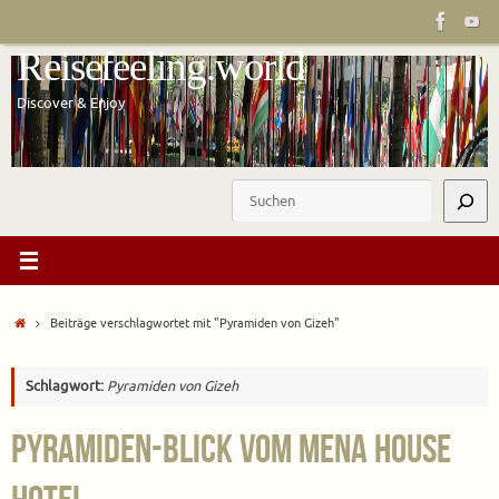
Zum
Inhalt
Reisefeeling.world
springen
Discover & Enjoy
Suchen
Start
Beiträge verschlagwortet mit "Pyramiden von Gizeh"
Schlagwort:
Pyramiden von Gizeh
Pyramiden-Blick vom Mena House