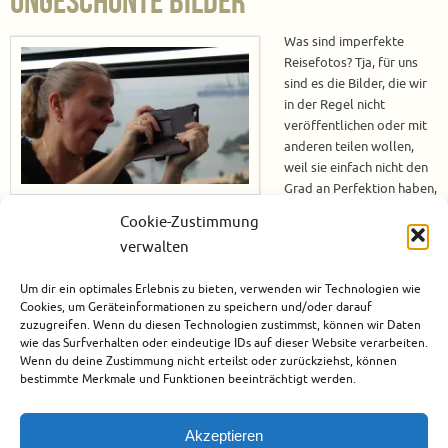
ungeschönte Bilder
Was sind imperfekte
Reisefotos? Tja, für uns
sind es die Bilder, die wir
in der Regel nicht
veröffentlichen oder mit
anderen teilen wollen,
weil sie einfach nicht den
Grad an Perfektion haben,
den wir als
Cookie-Zustimmung
Mindestanspruch an Fotos von uns haben. Wir lesen sehr gerne Berichte
verwalten
anderer Blogger und schauen uns Fotos von anderen Reisebloggern auf
Facebook, Instagram und Twitter an. Bei vielen stellt sich uns dann die
Um dir ein optimales Erlebnis zu bieten, verwenden wir Technologien wie
Frage: Wie…
Cookies, um Geräteinformationen zu speichern und/oder darauf
zuzugreifen. Wenn du diesen Technologien zustimmst, können wir Daten
Weiterlesen
wie das Surfverhalten oder eindeutige IDs auf dieser Website verarbeiten.
Wenn du deine Zustimmung nicht erteilst oder zurückziehst, können
bestimmte Merkmale und Funktionen beeinträchtigt werden.
November 14, 2017
Blogparaden
,
Fotoparade
Akzeptieren