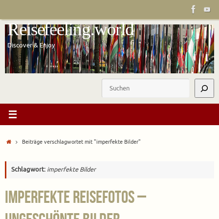
Zum
Inhalt
Reisefeeling.world
springen
Discover & Enjoy
Suchen
Start
Beiträge verschlagwortet mit "imperfekte Bilder"
Schlagwort:
imperfekte Bilder
Imperfekte Reisefotos –