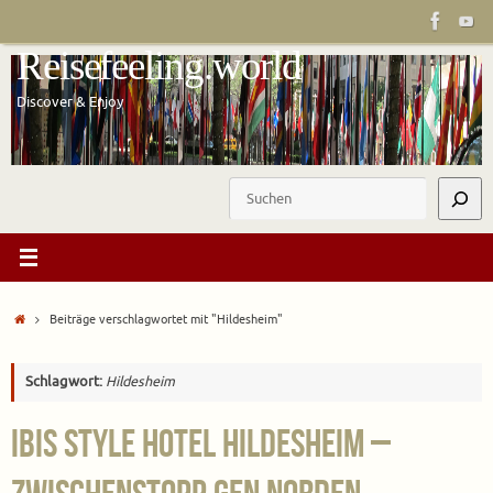
Zum
Inhalt
Reisefeeling.world
springen
Discover & Enjoy
Suchen
Start
Beiträge verschlagwortet mit "Hildesheim"
Schlagwort:
Hildesheim
ibis Style Hotel Hildesheim –