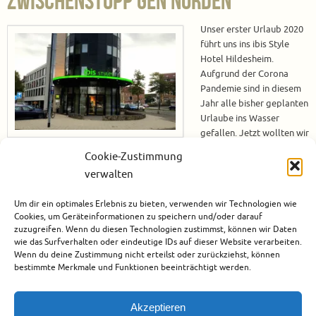
Zwischenstopp gen Norden
Unser erster Urlaub 2020
führt uns ins ibis Style
Hotel Hildesheim.
Aufgrund der Corona
Pandemie sind in diesem
Jahr alle bisher geplanten
Urlaube ins Wasser
gefallen. Jetzt wollten wir
eigentlich in Ägypten im
Cookie-Zustimmung
Roten Meer tauchen. Wir haben lange gewartet und gehofft, dass sich
verwalten
doch noch alles zum Guten wendet und wir ins Ausland reisen können,
dies ist jedoch bisher nicht eingetreten und es ist derzeit auch nicht damit
Um dir ein optimales Erlebnis zu bieten, verwenden wir Technologien wie
zu…
Cookies, um Geräteinformationen zu speichern und/oder darauf
zuzugreifen. Wenn du diesen Technologien zustimmst, können wir Daten
Weiterlesen
wie das Surfverhalten oder eindeutige IDs auf dieser Website verarbeiten.
Wenn du deine Zustimmung nicht erteilst oder zurückziehst, können
bestimmte Merkmale und Funktionen beeinträchtigt werden.
Oktober 4, 2020
Deutschland
,
Europa
,
Hotels
1
Akzeptieren