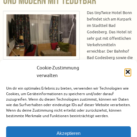
und modern mit Teddybär
Das tinyTwice Hotel Bonn
befindet sich am Kurpark
im Stadtteil Bad
Godesberg. Das Hotel ist
sehr gut mit öffentlichen
Verkehrsmitteln
erreichbar. Der Bahnhof
Bad Godesberg sowie die
Haltestelle für diverse
Cookie-Zustimmung
Buslinien und auch die Straßenbahn befinden sich in unmittelbarer Nähe
verwalten
des Hotels. Wer mit dem PKW anreist, kann den kostenpflichtigen
Parkplatz des Hotels nutzen. Während dieser Dienstreise bin ich nur für
Um dir ein optimales Erlebnis zu bieten, verwenden wir Technologien wie
eine Nacht im tinyTwice Hotel Bonn, aber ich kann…
Cookies, um Geräteinformationen zu speichern und/oder darauf
zuzugreifen. Wenn du diesen Technologien zustimmst, können wir Daten
Weiterlesen
wie das Surfverhalten oder eindeutige IDs auf dieser Website verarbeiten.
Wenn du deine Zustimmung nicht erteilst oder zurückziehst, können
bestimmte Merkmale und Funktionen beeinträchtigt werden.
Dezember 6, 2023
Bonn
,
Deutschland
,
Europa
,
Hotels
0
Akzeptieren