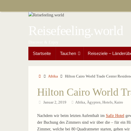
Zum
Inhalt
springen
Reisefeeling.world
Discover & Enjoy
Zum
Startseite
Tauchen
Reiseziele – Länderüb
Inhalt
springen
Start
Afrika
Hilton Cairo World Trade Center Residenc
Hilton Cairo World Tr
Januar 2, 2019
Afrika
,
Ägypten
,
Hotels
,
Kairo
Nachdem wir beim letzten Aufenthalt im
Safir Hotel
gew
der Buchung des Zimmers sind wir über die – für ein Hi
Zimmer, welche bei 80 Quadratmeter starten, gehen wir e