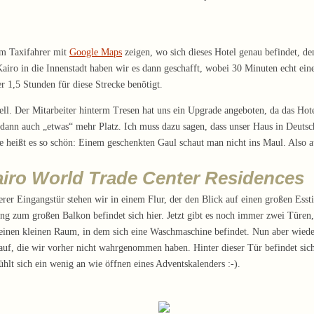
em Taxifahrer mit
Google Maps
zeigen, wo sich dieses Hotel genau befindet, den
iro in die Innenstadt haben wir es dann geschafft, wobei 30 Minuten echt eine 
r 1,5 Stunden für diese Strecke benötigt.
ell. Der Mitarbeiter hinterm Tresen hat uns ein Upgrade angeboten, da das Hote
 dann auch „etwas“ mehr Platz. Ich muss dazu sagen, dass unser Haus in Deuts
 heißt es so schön: Einem geschenkten Gaul schaut man nicht ins Maul. Also a
Cairo World Trade Center Residences
serer Eingangstür stehen wir in einem Flur, der den Blick auf einen großen 
g zum großen Balkon befindet sich hier. Jetzt gibt es noch immer zwei Türen, 
e einen kleinen Raum, in dem sich eine Waschmaschine befindet. Nun aber wieder
 auf, die wir vorher nicht wahrgenommen haben. Hinter dieser Tür befindet sic
ühlt sich ein wenig an wie öffnen eines Adventskalenders :-).