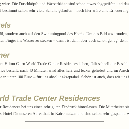
 wäre. Die Duschköpfe und Wasserhähne sind schon etwas abgegriffen und das
d bestimmt schon sehr viele Schuhe gelaufen – auch hier wäre eine Erneuerung
els
il, sondern auch auf den Swimmingpool des Hotels. Um das Bild abzurunden, s
en Finger ins Wasser zu stecken – damit ist dann aber auch schon genug, denn d
mer
im Hilton Cairo World Trade Center Residences haben, fällt schnell der Beschlu
ce bestellt, nach 40 Minuten wird alles heiß und lecker geliefert und im Ansc
nen unter 100 Euro – für uns absolut akzeptabel. Schön ist auch, dass wir un
orld Trade Center Residences
 Residences bei uns einen sehr guten Eindruck hinterlassen. Die Mitarbeiter 
ses Hotel für unseren Aufenthalt in Kairo nutzen und sind schon sehr gespannt,